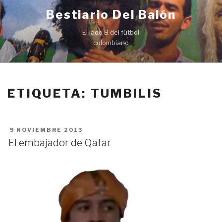
Ir
Bestiario Del Balón
al
contenido
El lado B del fútbol
colombiano
ETIQUETA: TUMBILIS
PUBLICADO
9 NOVIEMBRE 2013
EN
El embajador de Qatar