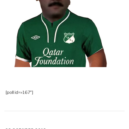
[poll id=»167″]