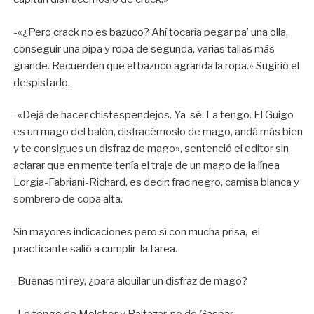
-«¿Pero crack no es bazuco? Ahí tocaría pegar pa’ una olla,
conseguir una pipa y ropa de segunda, varias tallas más
grande. Recuerden que el bazuco agranda la ropa.» Sugirió el
despistado.
-«Dejá de hacer chistespendejos. Ya sé. La tengo. El Guigo
es un mago del balón, disfracémoslo de mago, andá más bien
y te consigues un disfraz de mago», sentenció el editor sin
aclarar que en mente tenía el traje de un mago de la línea
Lorgia-Fabriani-Richard, es decir: frac negro, camisa blanca y
sombrero de copa alta.
Sin mayores indicaciones pero sí con mucha prisa, el
practicante salió a cumplir la tarea.
-Buenas mi rey, ¿para alquilar un disfraz de mago?
-Le tengo de Melchor y Baltazar, no de Gaspar.