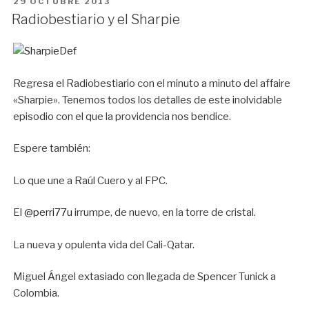
PUBLICADO
29 OCTUBRE 2013
EN
Radiobestiario y el Sharpie
Regresa el Radiobestiario con el minuto a minuto del affaire
«Sharpie». Tenemos todos los detalles de este inolvidable
episodio con el que la providencia nos bendice.
Espere también:
Lo que une a Raúl Cuero y al FPC.
El
@perri77u
irrumpe, de nuevo, en la torre de cristal.
La nueva y opulenta vida del Cali-Qatar.
Miguel Ángel extasiado con llegada de Spencer Tunick a
Colombia.