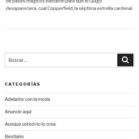
de pases mágicos bastaron para que el Guigo
desapareciera, cual Copperfield, la séptima estrella cardenal.
Buscar
Bus
por:
CATEGORÍAS
Adelante con la moda
Anuncie aquí
Aunque usted no lo crea
Bestiario