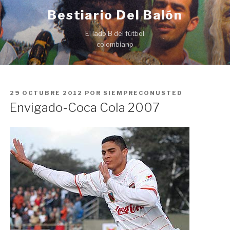
Ir
Bestiario Del Balón
al
contenido
El lado B del fútbol
colombiano
PUBLICADO
29 OCTUBRE 2012
POR
SIEMPRECONUSTED
EN
Envigado-Coca Cola 2007