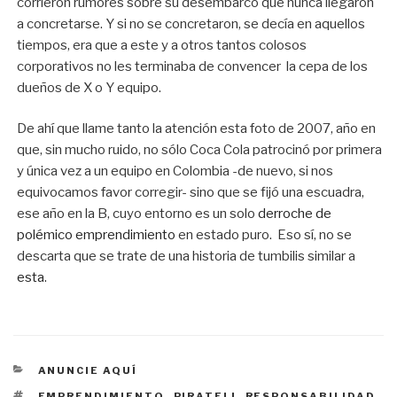
corrieron rumores sobre su desembarco que nunca llegaron
a concretarse. Y si no se concretaron, se decía en aquellos
tiempos, era que a este y a otros tantos colosos
corporativos no les terminaba de convencer la cepa de los
dueños de X o Y equipo.
De ahí que llame tanto la atención esta foto de 2007, año en
que, sin mucho ruido, no sólo Coca Cola patrocinó por primera
y única vez a un equipo en Colombia -de nuevo, si nos
equivocamos favor corregir- sino que se fijó una escuadra,
ese año en la B, cuyo entorno es un solo
derroche de
polémico emprendimiento
en estado puro. Eso sí, no se
descarta que se trate de una historia de tumbilis similar a
esta
.
CATEGORÍAS
ANUNCIE AQUÍ
ETIQUETAS
EMPRENDIMIENTO
,
PIRATELI
,
RESPONSABILIDAD