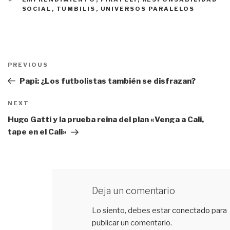
SOCIAL
,
TUMBILIS
,
UNIVERSOS PARALELOS
Navegación
PREVIOUS
Previous
de
Post
Papi: ¿Los futbolistas también se disfrazan?
entradas
NEXT
Next
Post
Hugo Gatti y la prueba reina del plan «Venga a Cali,
tape en el Cali»
Deja un comentario
Lo siento, debes estar
conectado
para
publicar un comentario.