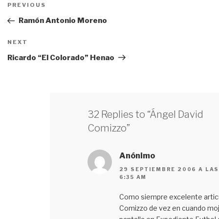
Navegación
PREVIOUS
Previous
de
Post
Ramón Antonio Moreno
entradas
NEXT
Next
Post
Ricardo “El Colorado” Henao
32 Replies to “Ángel David
Comizzo”
Anónimo
29 SEPTIEMBRE 2006 A LA
6:35 AM
Como siempre excelente artic
Comizzo de vez en cuando mo