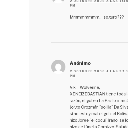
2 OCTUBRE 2006 A LAS 1:4
PM
Mmmmmmmm… seguro???
Anónimo
2 OCTUBRE 2006 A LAS 3:1
PM
Vik – Wolverine,
XENEIZEBASTIAN tiene toda l
razón, el gol en La Paz lo marc
Jorge Orozmán ¨polilla¨ Da Silva
si no estoy mal el gol del Bolíva
hizo Jorge ¨el coqui¨ Irano, se l
hizo de túnel a Comizzo. Salud