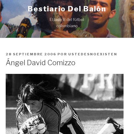
Ir
Bestiario Del Balón
al
contenido
El lado B del fútbol
colombiano
PUBLICADO
28 SEPTIEMBRE 2006
POR
USTEDESNOEXISTEN
EN
Ángel David Comizzo