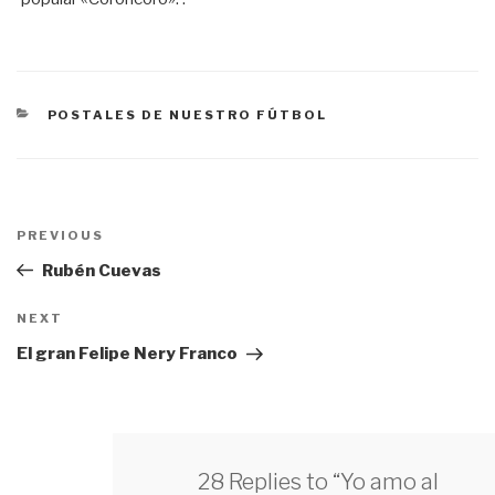
CATEGORÍAS
POSTALES DE NUESTRO FÚTBOL
Navegación
PREVIOUS
Previous
de
Post
Rubén Cuevas
entradas
NEXT
Next
Post
El gran Felipe Nery Franco
28 Replies to “Yo amo al