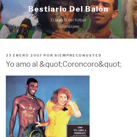
Ir
Bestiario Del Balón
al
contenido
El lado B del fútbol
colombiano
PUBLICADO
23 ENERO 2007
POR
SIEMPRECONUSTED
EN
Yo amo al &quot;Coroncoro&quot;