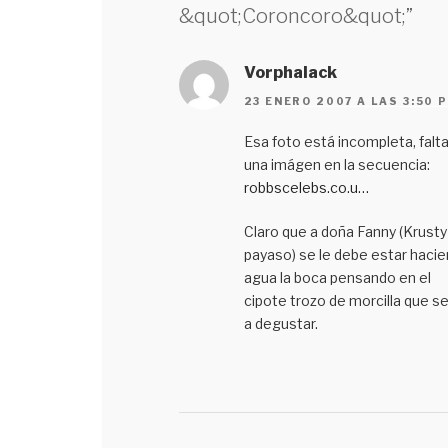
&quot;Coroncoro&quot;”
Vorphalack
23 ENERO 2007 A LAS 3:50 
Esa foto está incompleta, falt
una imágen en la secuencia:
robbscelebs.co.u…
Claro que a doña Fanny (Krusty
payaso) se le debe estar haci
agua la boca pensando en el
cipote trozo de morcilla que se
a degustar.