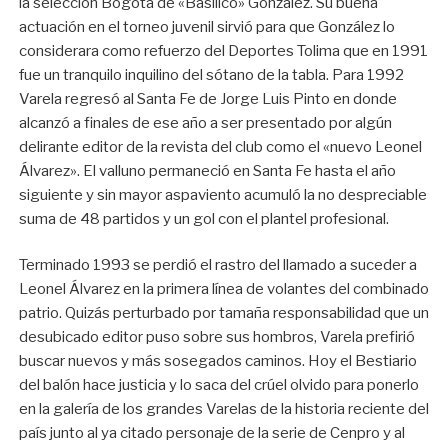
la seleccíon Bogotá de «Basílico» González. Su buena
actuación en el torneo juvenil sirvió para que González lo
considerara como refuerzo del Deportes Tolima que en 1991
fue un tranquilo inquilino del sótano de la tabla. Para 1992
Varela regresó al Santa Fe de Jorge Luis Pinto en donde
alcanzó a finales de ese año a ser presentado por algún
delirante editor de la revista del club como el «nuevo Leonel
Álvarez». El valluno permaneció en Santa Fe hasta el año
siguiente y sin mayor aspaviento acumuló la no despreciable
suma de 48 partidos y un gol con el plantel profesional.
Terminado 1993 se perdió el rastro del llamado a suceder a
Leonel Álvarez en la primera línea de volantes del combinado
patrio. Quizás perturbado por tamaña responsabilidad que un
desubicado editor puso sobre sus hombros, Varela prefirió
buscar nuevos y más sosegados caminos. Hoy el Bestiario
del balón hace justicia y lo saca del crúel olvido para ponerlo
en la galería de los grandes Varelas de la historia reciente del
país junto al ya citado personaje de la serie de Cenpro y al