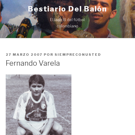
Ir
Bestiario Del Balón
al
contenido
El lado B del fútbol
colombiano
PUBLICADO
27 MARZO 2007
POR
SIEMPRECONUSTED
EN
Fernando Varela