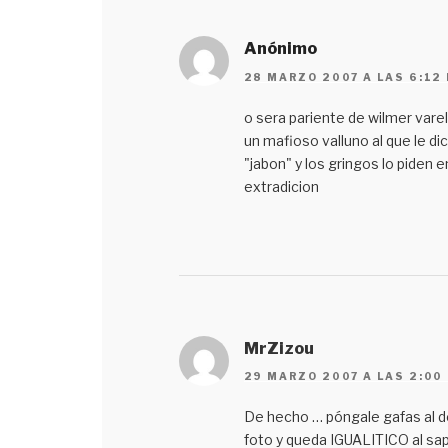
Anónimo
28 MARZO 2007 A LAS 6:12
o sera pariente de wilmer vare
un mafioso valluno al que le di
"jabon" y los gringos lo piden e
extradicion
MrZizou
29 MARZO 2007 A LAS 2:00
De hecho … póngale gafas al d
foto y queda IGUALITICO al sa