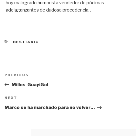
hoy malogrado humorista vendedor de pócimas
adelaganzantes de dudosa procedencia. .
CATEGORÍAS
BESTIARIO
Navegación
PREVIOUS
Previous
de
Post
Millos-GuayiGol
entradas
NEXT
Next
Post
Marco se ha marchado para no volver…