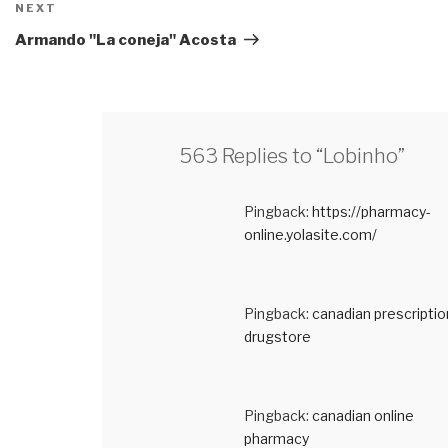
NEXT
Next
Post
Armando "La coneja" Acosta
563 Replies to “Lobinho”
Pingback:
https://pharmacy-
online.yolasite.com/
Pingback:
canadian prescriptio
drugstore
Pingback:
canadian online
pharmacy