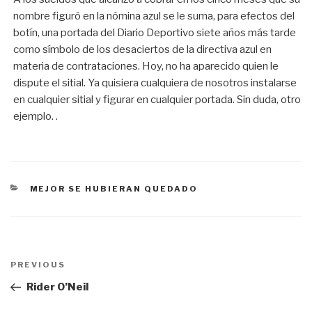
nombre figuró en la nómina azul se le suma, para efectos del
botín, una portada del Diario Deportivo siete años más tarde
como símbolo de los desaciertos de la directiva azul en
materia de contrataciones. Hoy, no ha aparecido quien le
dispute el sitial. Ya quisiera cualquiera de nosotros instalarse
en cualquier sitial y figurar en cualquier portada. Sin duda, otro
ejemplo. .
CATEGORÍAS
MEJOR SE HUBIERAN QUEDADO
Navegación
PREVIOUS
Previous
de
Post
Rider O’Neil
entradas