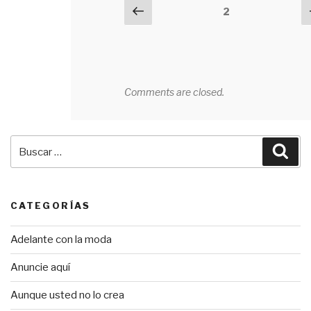
Navegación
Previous
2
de
comentarios
Comments are closed.
Buscar
Bus
por:
CATEGORÍAS
Adelante con la moda
Anuncie aquí
Aunque usted no lo crea