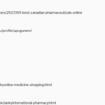
sers/2507399-best-canadian-pharmaceuticals-online
du/profile/upogunem/
nkyonline-medicine-shopping.html
skclankyinternational-pharmacy.html