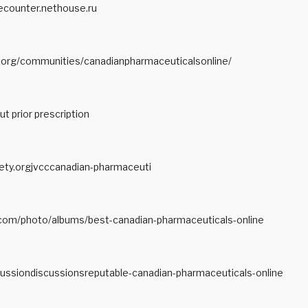
ecounter.nethouse.ru
.org/communities/canadianpharmaceuticalsonline/
ut prior prescription
ety.orgjvcccanadian-pharmaceuti
g.com/photo/albums/best-canadian-pharmaceuticals-online
ussiondiscussionsreputable-canadian-pharmaceuticals-online