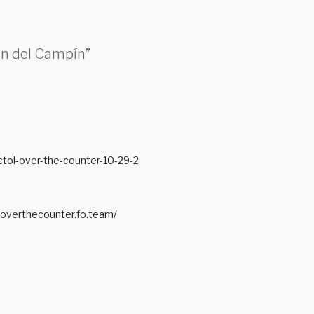
pán del Campín”
tol-over-the-counter-10-29-2
loverthecounter.fo.team/