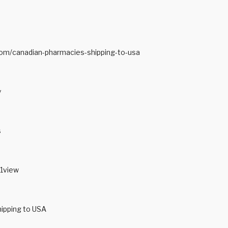
om/canadian-pharmacies-shipping-to-usa
y
s
1view
ipping to USA