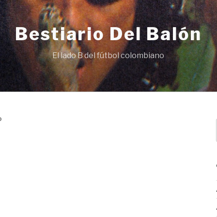
Bestiario Del Balón
El lado B del fútbol colombiano
D