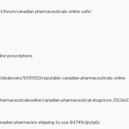
net/forum/canadian-pharmaceuticals-online-safe/
ine prescriptions
/ideabooks/9099923/reputable-canadian-pharmaceuticals-online
harmaceuticalsonline/canadian-pharmaceutical-drugstore-2503e
anadian-pharmacies-shipping-to-usa-1h1749v1jry1q6z