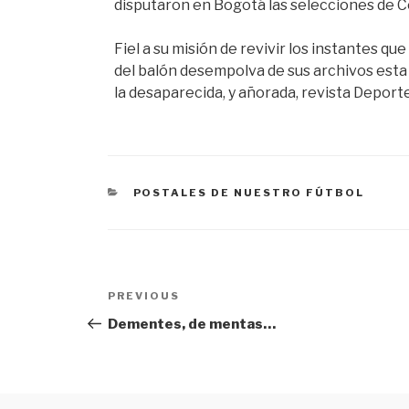
disputaron en Bogotá las selecciones de Co
Fiel a su misión de revivir los instantes q
del balón desempolva de sus archivos esta 
la desaparecida, y añorada, revista Deporte 
CATEGORÍAS
POSTALES DE NUESTRO FÚTBOL
Navegación
PREVIOUS
Previous
de
Post
Dementes, de mentas…
entradas