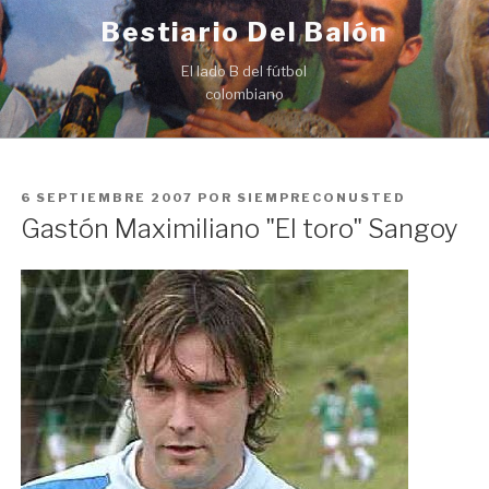
Ir
Bestiario Del Balón
al
contenido
El lado B del fútbol
colombiano
PUBLICADO
6 SEPTIEMBRE 2007
POR
SIEMPRECONUSTED
EN
Gastón Maximiliano "El toro" Sangoy