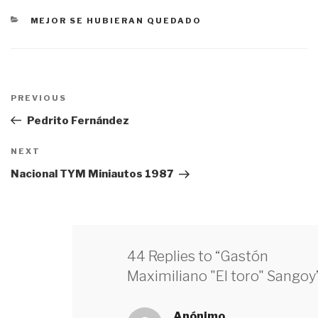
CATEGORÍAS
MEJOR SE HUBIERAN QUEDADO
Navegación
PREVIOUS
Previous
de
Post
Pedrito Fernández
entradas
NEXT
Next
Post
Nacional TYM Miniautos 1987
44 Replies to “Gastón
Maximiliano "El toro" Sangoy
Anónimo