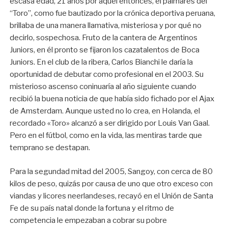
escasa edad, 21 años por aquel entonces, el palmarés del
“Toro”, como fue bautizado por la crónica deportiva peruana,
brillaba de una manera llamativa, misteriosa y por qué no
decirlo, sospechosa. Fruto de la cantera de Argentinos
Juniors, en él pronto se fijaron los cazatalentos de Boca
Juniors. En el club de la ribera, Carlos Bianchi le daría la
oportunidad de debutar como profesional en el 2003. Su
misterioso ascenso coninuaría al año siguiente cuando
recibió la buena noticia de que había sido fichado por el Ajax
de Amsterdam. Aunque usted no lo crea, en Holanda, el
recordado «Toro» alcanzó a ser dirigido por Louis Van Gaal.
Pero en el fútbol, como en la vida, las mentiras tarde que
temprano se destapan.
Para la segundad mitad del 2005, Sangoy, con cerca de 80
kilos de peso, quizás por causa de uno que otro exceso con
viandas y licores neerlandeses, recayó en el Unión de Santa
Fe de su país natal donde la fortuna y el ritmo de
competencia le empezaban a cobrar su pobre