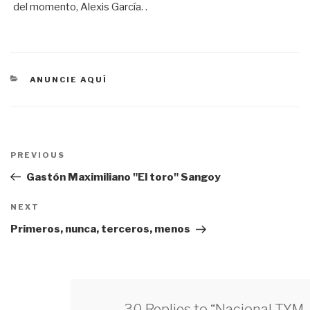
del momento, Alexis García. .
CATEGORÍAS
ANUNCIE AQUÍ
Navegación
PREVIOUS
Previous
de
Post
Gastón Maximiliano "El toro" Sangoy
entradas
NEXT
Next
Post
Primeros, nunca, terceros, menos
30 Replies to “Nacional TYM