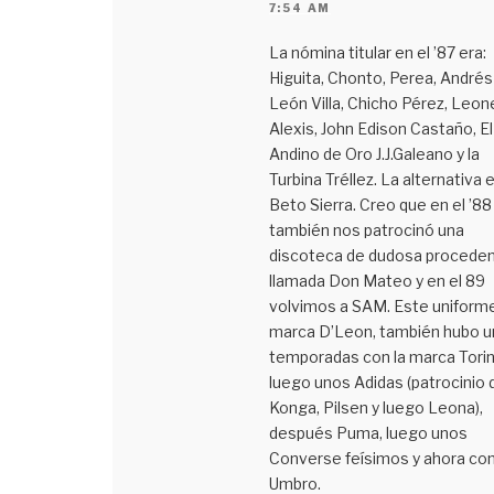
7:54 AM
La nómina titular en el ’87 era:
Higuita, Chonto, Perea, Andrés
León Villa, Chicho Pérez, Leone
Alexis, John Edison Castaño, El
Andino de Oro J.J.Galeano y la
Turbina Tréllez. La alternativa 
Beto Sierra. Creo que en el ’88
también nos patrocinó una
discoteca de dudosa proceden
llamada Don Mateo y en el 89
volvimos a SAM. Este uniform
marca D’Leon, también hubo u
temporadas con la marca Torin
luego unos Adidas (patrocinio 
Konga, Pilsen y luego Leona),
después Puma, luego unos
Converse feísimos y ahora co
Umbro.