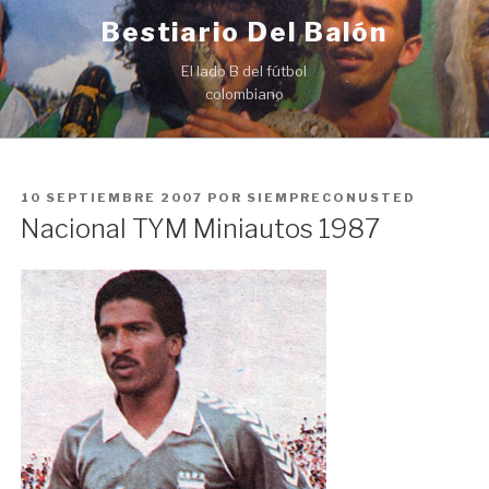
Ir
Bestiario Del Balón
al
contenido
El lado B del fútbol
colombiano
PUBLICADO
10 SEPTIEMBRE 2007
POR
SIEMPRECONUSTED
EN
Nacional TYM Miniautos 1987