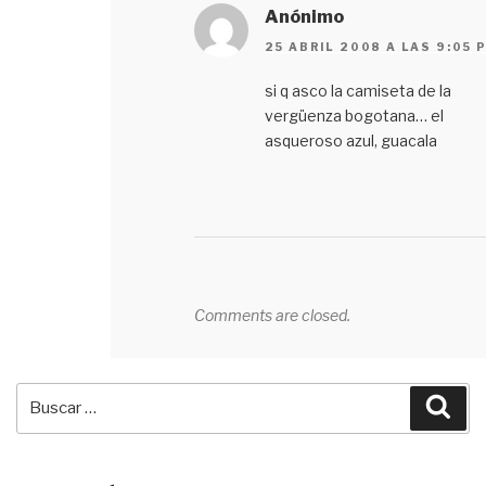
Anónimo
25 ABRIL 2008 A LAS 9:05 
si q asco la camiseta de la
vergüenza bogotana… el
asqueroso azul, guacala
Comments are closed.
Buscar
Bus
por: