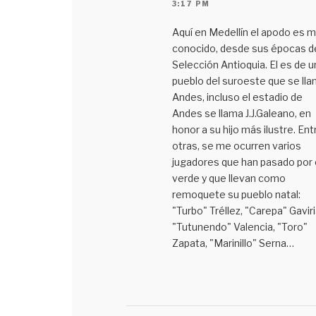
3:17 PM
Aquí en Medellín el apodo es 
conocido, desde sus épocas d
Selección Antioquia. El es de u
pueblo del suroeste que se ll
Andes, incluso el estadio de
Andes se llama J.J.Galeano, en
honor a su hijo más ilustre. Ent
otras, se me ocurren varios
jugadores que han pasado por 
verde y que llevan como
remoquete su pueblo natal:
"Turbo" Tréllez, "Carepa" Gaviri
"Tutunendo" Valencia, "Toro"
Zapata, "Marinillo" Serna…