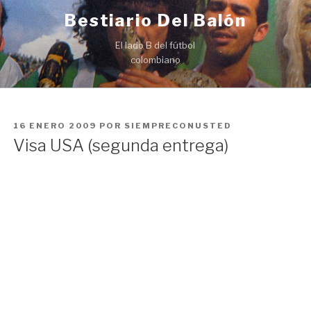
Ir
Bestiario Del Balón
al
contenido
El lado B del fútbol
colombiano
PUBLICADO
16 ENERO 2009
POR
SIEMPRECONUSTED
EN
Visa USA (segunda entrega)