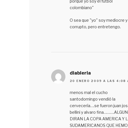
porque yo soy el fútbol
colombiano"
O sea que "yo" soy mediocre y
corrupto, pero entretengo.
diableria
20 ENERO 2009 A LAS 4:08
menos mal el cucho
santodomingo vendió la
cervecería….se fueron juan jo
bellini y alvaro fina……….ALGU
DIRAN LA COPA AMERICA Y 
SUDAMERICANOS QUE HEMO