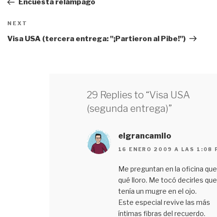
Encuesta relámpago
entradas
NEXT
Next
Post
Visa USA (tercera entrega: "¡Partieron al Pibe!")
29 Replies to “Visa USA
(segunda entrega)”
elgrancamilo
16 ENERO 2009 A LAS 1:08
Me preguntan en la oficina que
qué lloro. Me tocó decirles que
tenía un mugre en el ojo.
Este especial revive las más
íntimas fibras del recuerdo.