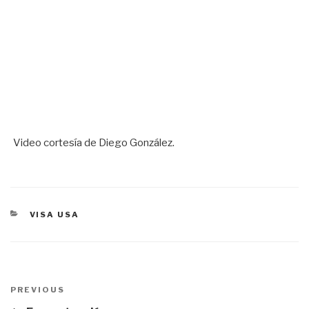
Video cortesía de Diego González.
CATEGORÍAS
VISA USA
Navegación
PREVIOUS
Previous
de
Post