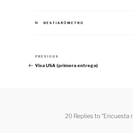
CATEGORÍAS
BESTIARÓMETRO
Navegación
PREVIOUS
Previous
de
Post
Visa USA (primera entrega)
entradas
20 Replies to “Encuesta