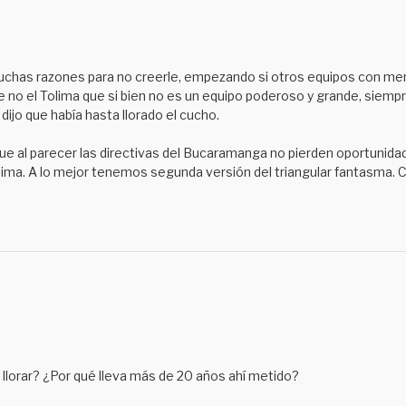
uchas razones para no creerle, empezando si otros equipos con men
no el Tolima que si bien no es un equipo poderoso y grande, siemp
 dijo que había hasta llorado el cucho.
que al parecer las directivas del Bucaramanga no pierden oportunida
olima. A lo mejor tenemos segunda versión del triangular fantasma. 
e llorar? ¿Por qué lleva más de 20 años ahí metido?