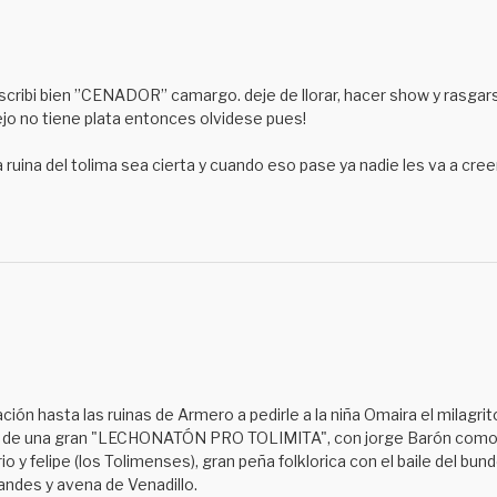
ribi bien ’’CENADOR’’ camargo. deje de llorar, hacer show y rasgar
o no tiene plata entonces olvidese pues!
a ruina del tolima sea cierta y cuando eso pase ya nadie les va a creer
ón hasta las ruinas de Armero a pedirle a la niña Omaira el milagrito
ción de una gran "LECHONATÓN PRO TOLIMITA", con jorge Barón como
o y felipe (los Tolimenses), gran peña folklorica con el baile del b
andes y avena de Venadillo.