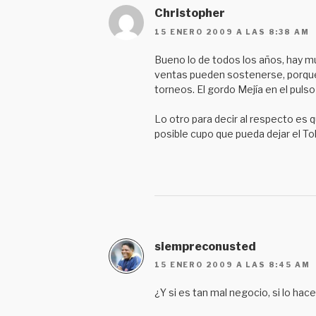
Christopher
15 ENERO 2009 A LAS 8:38 AM
Bueno lo de todos los años, hay m
ventas pueden sostenerse, porque 
torneos. El gordo Mejía en el pulso
Lo otro para decir al respecto es 
posible cupo que pueda dejar el T
siempreconusted
15 ENERO 2009 A LAS 8:45 AM
¿Y si es tan mal negocio, si lo hac