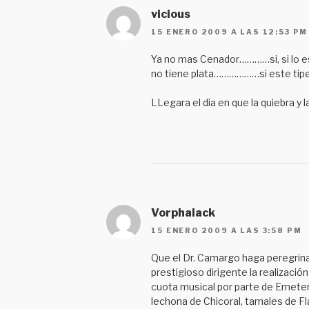
vicious
15 ENERO 2009 A LAS 12:53 PM
Ya no mas Cenador…………si, si lo esc
no tiene plata………………si este tipej
LLegara el dia en que la quiebra y l
Vorphalack
15 ENERO 2009 A LAS 3:58 PM
Que el Dr. Camargo haga peregrinaci
prestigioso dirigente la realiza
cuota musical por parte de Emeteri
lechona de Chicoral, tamales de Fl