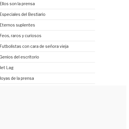
Ellos son la prensa
Especiales del Bestiario
Eternos suplentes
Feos, raros y curiosos
Futbolistas con cara de señora vieja
Genios del escritorio
Jet Lag
Joyas de la prensa
La genética se equivocó
Lechoneadas
Lugar equivocado
Mejor se hubieran quedado