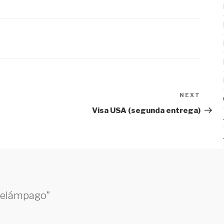
NEXT
Next
Post
Visa USA (segunda entrega)
 relámpago”