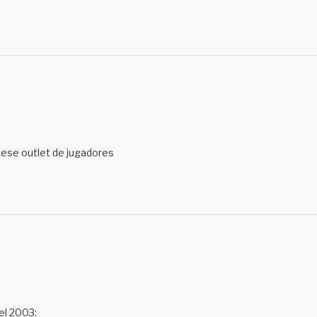
er ese outlet de jugadores
M
el 2003: