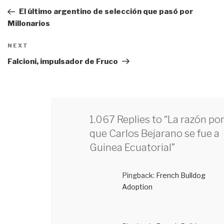
de
Post
El último argentino de selección que pasó por
entradas
Millonarios
NEXT
Next
Post
Falcioni, impulsador de Fruco
1.067 Replies to “La razón por
que Carlos Bejarano se fue a
Guinea Ecuatorial”
Pingback:
French Bulldog
Adoption