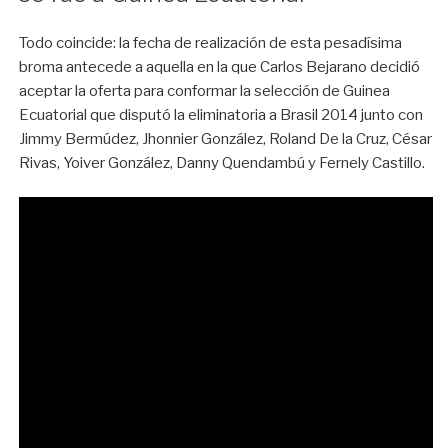
Todo coincide: la fecha de realización de esta pesadísima
broma antecede a aquella en la que Carlos Bejarano decidió
aceptar la oferta para conformar la selección de Guinea
Ecuatorial que disputó la eliminatoria a Brasil 2014 junto con
Jimmy Bermúdez, Jhonnier González, Roland De la Cruz, César
Rivas, Yoiver González, Danny Quendambú y Fernely Castillo.