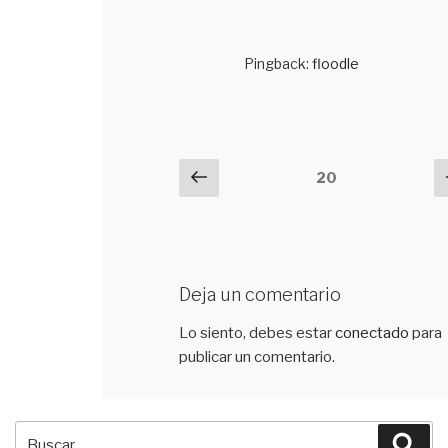
Pingback:
floodle
Navegación
Previous
20
de
comentarios
Deja un comentario
Lo siento, debes estar
conectado
para
publicar un comentario.
Buscar
Bus