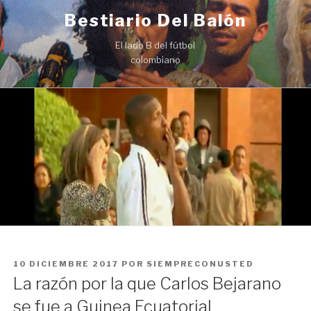
Ir
Bestiario Del Balón
al
contenido
El lado B del fútbol
colombiano
PUBLICADO
10 DICIEMBRE 2017
POR
SIEMPRECONUSTED
EN
La razón por la que Carlos Bejarano
se fue a Guinea Ecuatorial