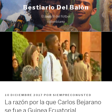
Ir
Bestiario Del Balón
al
contenido
El lado B del fútbol
colombiano
PUBLICADO
10 DICIEMBRE 2017
POR
SIEMPRECONUSTED
EN
La razón por la que Carlos Bejarano
se fue a Guinea Ecuatorial