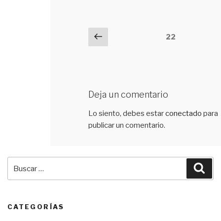
Navegación
Previous
22
de
comentarios
Deja un comentario
Lo siento, debes estar
conectado
para
publicar un comentario.
Buscar
Bus
por:
CATEGORÍAS