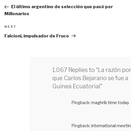
de
Post
El último argentino de selección que pasó por
entradas
Millonarios
NEXT
Next
Post
Falcioni, impulsador de Fruco
1.067 Replies to “La razón por
que Carlos Bejarano se fue a
Guinea Ecuatorial”
Pingback:
maghrib time today
Pingback:
international meeti