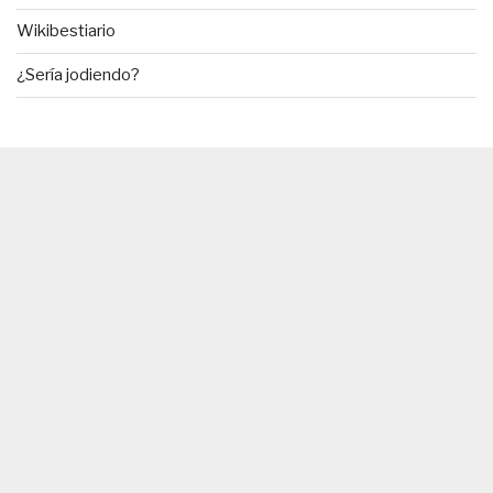
Wikibestiario
¿Sería jodiendo?