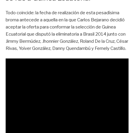
Todo coincide: la fecha de realización de esta pesadísima
broma antecede a aquella en la que Carlos Bejarano decidió
aceptar la oferta para conformar la selección de Guinea
Ecuatorial que disputó la eliminatoria a Brasil 2014 junto con
Jimmy Bermúdez, Jhonnier González, Roland De la Cruz, César
Rivas, Yoiver González, Danny Quendambú y Fernely Castillo.