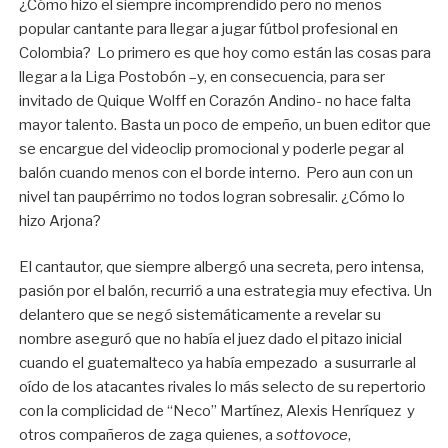
¿Cómo hizo el siempre incomprendido pero no menos
popular cantante para llegar a jugar fútbol profesional en
Colombia? Lo primero es que hoy como están las cosas para
llegar a la Liga Postobón –y, en consecuencia, para ser
invitado de Quique Wolff en Corazón Andino- no hace falta
mayor talento. Basta un poco de empeño, un buen editor que
se encargue del videoclip promocional y poderle pegar al
balón cuando menos con el borde interno. Pero aun con un
nivel tan paupérrimo no todos logran sobresalir. ¿Cómo lo
hizo Arjona?
El cantautor, que siempre albergó una secreta, pero intensa,
pasión por el balón, recurrió a una estrategia muy efectiva. Un
delantero que se negó sistemáticamente a revelar su
nombre aseguró que no había el juez dado el pitazo inicial
cuando el guatemalteco ya había empezado a susurrarle al
oído de los atacantes rivales lo más selecto de su repertorio
con la complicidad de “Neco” Martínez, Alexis Henríquez y
otros compañeros de zaga quienes, a
sottovoce
,