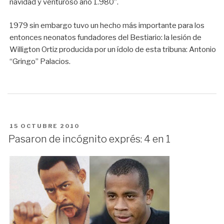
navidad y venturoso año 1.980”.
1979 sin embargo tuvo un hecho más importante para los
entonces neonatos fundadores del Bestiario: la lesión de
Willigton Ortiz producida por un ídolo de esta tribuna: Antonio
“Gringo” Palacios.
PUBLICADO
15 OCTUBRE 2010
EN
Pasaron de incógnito exprés: 4 en 1