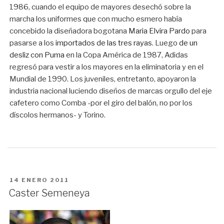
1986, cuando el equipo de mayores desechó sobre la
marcha los uniformes que con mucho esmero había
concebido la diseñadora bogotana
Maria Elvira Pardo
para
pasarse a los
importados de las tres rayas
. Luego
de un
desliz con Puma
en la Copa América de 1987, Adidas
regresó para vestir a los mayores en la eliminatoria y en el
Mundial de 1990. Los juveniles, entretanto, apoyaron la
industria nacional luciendo diseños de marcas orgullo del eje
cafetero como Comba -por el giro del balón, no por los
díscolos hermanos- y Torino.
PUBLICADO
14 ENERO 2011
EN
Caster Semeneya