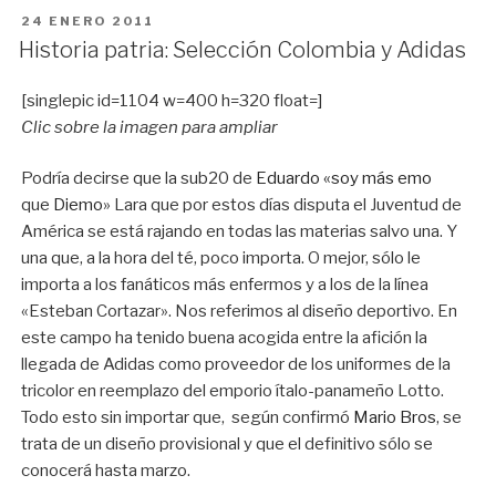
PUBLICADO
24 ENERO 2011
EN
Historia patria: Selección Colombia y Adidas
[singlepic id=1104 w=400 h=320 float=]
Clic sobre la imagen para ampliar
Podría decirse que la sub20 de
Eduardo «soy más emo
que
Diemo
» Lara que por estos días disputa el Juventud de
América se está rajando en todas las materias salvo una. Y
una que, a la hora del té, poco importa. O mejor, sólo le
importa a los fanáticos más enfermos y a los de la línea
«Esteban Cortazar». Nos referimos al diseño deportivo. En
este campo ha tenido buena acogida entre la afición la
llegada de Adidas como proveedor de los uniformes de la
tricolor en reemplazo del emporio ítalo-panameño Lotto.
Todo esto sin importar que, según confirmó
Mario Bros
, se
trata de un diseño provisional y que el definitivo sólo se
conocerá hasta marzo.