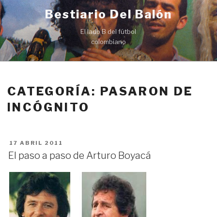
Ir
Bestiario Del Balón
al
contenido
El lado B del fútbol
colombiano
CATEGORÍA: PASARON DE
INCÓGNITO
PUBLICADO
17 ABRIL 2011
EN
El paso a paso de Arturo Boyacá