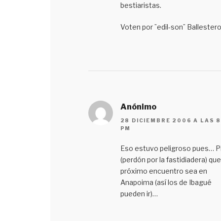
bestiaristas.
Voten por ¨edil-son¨ Ballestero
Anónimo
28 DICIEMBRE 2006 A LAS 8
PM
Eso estuvo peligroso pues… P
(perdón por la fastidiadera) que
próximo encuentro sea en
Anapoima (así los de Ibagué
pueden ir)…