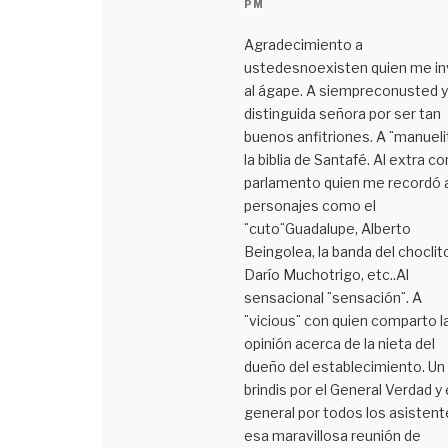
PM
Agradecimiento a
ustedesnoexisten quien me in
al ágape. A siempreconusted y
distinguida señora por ser tan
buenos anfitriones. A ¨manueli
la biblia de Santafé. Al extra co
parlamento quien me recordó 
personajes como el
¨cuto¨Guadalupe, Alberto
Beingolea, la banda del choclit
Darío Muchotrigo, etc..Al
sensacional ¨sensación¨. A
¨vicious¨ con quien comparto l
opinión acerca de la nieta del
dueño del establecimiento. Un
brindis por el General Verdad y
general por todos los asistent
esa maravillosa reunión de