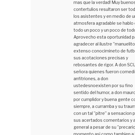
mas que la verdad! Muy bueno
contertulios resultaron ser to
los asistentes y en medio de u
atmosfera agradable se hablo
todo un poco y un poco de tod
Aprovecho esta oportunidad p
agradecer al ilustre ’’manuelito’
extenso conocimineto de futbo
sus acotaciones precisas y
rebosantes de rigor. A don SCU
señora quienes fueron comed
anfitriones, a don
ustedesnoexisten por su fino
sentido del humor, a don maur
por cumplidor y buena gente 
siempre, a curramba y su trau
con un tal ’’pitre’’ a sensacion 
sus acertados comentarios y a
general a pesar de su ’’precario
momento asi como tambien a 