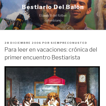
Ir
Bestiario Del Balón
al
contenido
El lado B del fútbol
colombiano
PUBLICADO
28 DICIEMBRE 2006
POR
SIEMPRECONUSTED
EN
Para leer en vacaciones: crónica del
primer encuentro Bestiarista