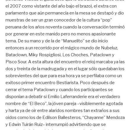
el 2007 como vistante del año bajo el brazo), el extra con
parlamento que aún permanecía en la mesa se destapó y dio
muestras de ser un gran conocedor de la cultura “pop”
peruana de los años noventa cuando la conversación terminó
por generar en este manido pero no menos apasionante
tema. De su mano y de la de “Manuelito” se dio inicio
entonces a un recorrido por el mágico mundo de Nubeluz,
Bataclown, Miky Rospigliosi, Los Choches, Pataclown y
Pisco Sour. A esta altura del encuentro el reloj marcaba ya las
dos y treinta de la madrugada y en el lugar sólo quedaban los
sobrevientes del que para esa hora ya se perfilaba como un
exitoso primer encuentro Bestiarista. Poco después de
cerrar el tema Pataclown y cuando los participantes se
disponían a debatir si Emilio Laferranderie era el verdadero
nombre de “El Beco”, la jóven pareja –visiblemente agotada
y harta ya de oir entre alaridos nombres tan extraños a sus
oidos como los de Edilson Ballesteros, “Chayanne” Mendoza
y Edwin Tuirán Ruiz– interrumpió advirtiendo que se