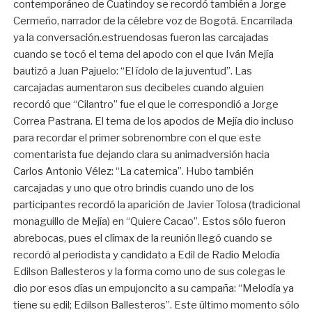
contemporáneo de Cuatindoy se recordó también a Jorge
Cermeño, narrador de la célebre voz de Bogotá. Encarrilada
ya la conversación.estruendosas fueron las carcajadas
cuando se tocó el tema del apodo con el que Iván Mejía
bautizó a Juan Pajuelo: “El ídolo de la juventud”. Las
carcajadas aumentaron sus decibeles cuando alguien
recordó que “Cilantro” fue el que le correspondió a Jorge
Correa Pastrana. El tema de los apodos de Mejía dio incluso
para recordar el primer sobrenombre con el que este
comentarista fue dejando clara su animadversión hacia
Carlos Antonio Vélez: “La caternica”. Hubo también
carcajadas y uno que otro brindis cuando uno de los
participantes recordó la aparición de Javier Tolosa (tradicional
monaguillo de Mejía) en “Quiere Cacao”. Estos sólo fueron
abrebocas, pues el clímax de la reunión llegó cuando se
recordó al periodista y candidato a Edil de Radio Melodía
Edilson Ballesteros y la forma como uno de sus colegas le
dio por esos días un empujoncito a su campaña: “Melodía ya
tiene su edil; Edilson Ballesteros”. Este último momento sólo