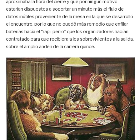
aproximaba la hora del cierre y que por ningún motivo
estarían dispuestos a soportar un minuto más el flujo de
datos inútiles proveniente de la mesa en la que se desarrolló
el encuentro, por lo que no quedó más remedio que enfilar
baterías hacía el “rapi-perro” que los organizadores habían
contratado para que recibiera a los sobrevivientes a la salida,
sobre el amplio andén de la carrera quince.