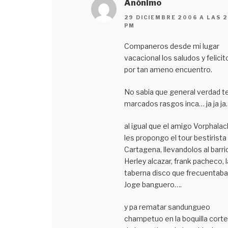
Anónimo
29 DICIEMBRE 2006 A LAS 2
PM
Companeros desde mi lugar
vacacional los saludos y felicit
por tan ameno encuentro.
No sabia que general verdad t
marcados rasgos inca… ja ja ja
al igual que el amigo Vorphalac
les propongo el tour bestirista
Cartagena, llevandolos al barri
Herley alcazar, frank pacheco, 
taberna disco que frecuentaba
Joge banguero….
y pa rematar sandungueo
champetuo en la boquilla corte