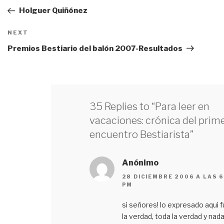
de
Post
Holguer Quiñónez
entradas
NEXT
Next
Post
Premios Bestiario del balón 2007-Resultados
35 Replies to “Para leer en
vacaciones: crónica del prim
encuentro Bestiarista”
Anónimo
28 DICIEMBRE 2006 A LAS 6
PM
si señores! lo expresado aqui 
la verdad, toda la verdad y nad