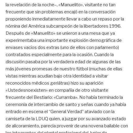
la revelación de la noche–, «Manuelito», visitante no tan
frecuente que sin problemas encajó en la conversación
proponiendo inmediatamente llevar a cabo un repaso por la
nómina del América subcampeón de la libertadores 1996.
Después de «Manuelito» se unieron a una mesa que ya
experimentaba una importante explosión demográfica de
envases vacíos dos extras (uno de ellos con parlamento)
contratados especialmente para la ocasión. Cuando la
discusión pasaba por la verdadera edad de algunas de las
más jóvenes promesas de nuestro fútbol (muchas de ellas
vistas mientras acudían bajo otra identidad a visitar
reconocidos médicos geriátras) hizo su aparición
«Ustedesnoexisten» en compañía de otro visitante
frecuente del Bestiario: «Curramba». No había terminado la
ceremonia de intercambio de santo y señas cuando ya había
entrado en escena el “General Verdad” ataviado con la
camiseta de la LDUQ quien, a juzgar por su avanzado estado
de alicoramiento, parecía provenir de una novena bailable con
los integrantes del plantel profesional del Junior de