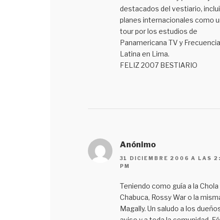
destacados del vestiario, inclu
planes internacionales como u
tour por los estudios de
Panamericana TV y Frecuenci
Latina en Lima.
FELIZ 2007 BESTIARIO
Anónimo
31 DICIEMBRE 2006 A LAS 2
PM
Teniendo como guía a la Chola
Chabuca, Rossy War o la mism
Magally. Un saludo a los dueños
aviso y a toda la comunidad. Fél