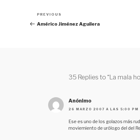
Navegación
PREVIOUS
Previous
de
Post
Américo Jiménez Aguilera
entradas
35 Replies to “La mala h
Anónimo
26 MARZO 2007 A LAS 5:00 PM
Ese es uno de los golazos más rudo
moviemiento de urólogo del del Rea