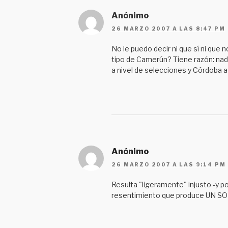
Anónimo
26 MARZO 2007 A LAS 8:47 PM
No le puedo decir ni que sí ni que
tipo de Camerún? Tiene razón: nad
a nivel de selecciones y Córdoba a 
Anónimo
26 MARZO 2007 A LAS 9:14 PM
Resulta "ligeramente" injusto -y po
resentimiento que produce UN S