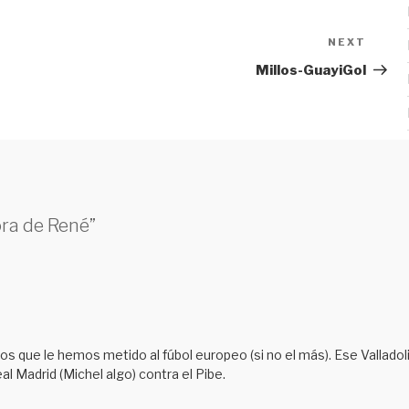
NEXT
Next
Post
Millos-GuayiGol
ora de René”
s que le hemos metido al fúbol europeo (si no el más). Ese Valladoli
l Madrid (Michel algo) contra el Pibe.