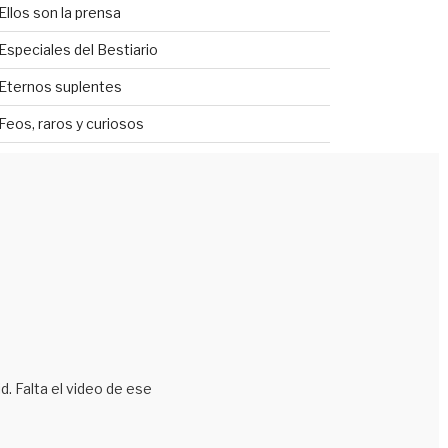
Ellos son la prensa
Especiales del Bestiario
Eternos suplentes
Feos, raros y curiosos
Futbolistas con cara de señora vieja
Genios del escritorio
Jet Lag
Joyas de la prensa
La genética se equivocó
Lechoneadas
Lugar equivocado
d. Falta el video de ese
Mejor se hubieran quedado