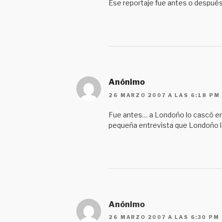
Ese reportaje fue antes o después
Anónimo
26 MARZO 2007 A LAS 6:18 PM
Fue antes… a Londoño lo cascó en 
pequeña entrevista que Londoño l
Anónimo
26 MARZO 2007 A LAS 6:30 PM