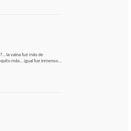
Mundial de tornillos
No tenían porque
Nuestros patrocinadores
Orden Francisco Foronda
Pasaron de incógnito
??… la vaina fue más de
Pibe bárbaro
poquito más… igual fue inmenso…
Postales de nuestro fútbol
Promesas, sólo promesas
Radiobestiario
Revivamos nuestra historia
Robaron en Uruguay
Sáqueme de la duda