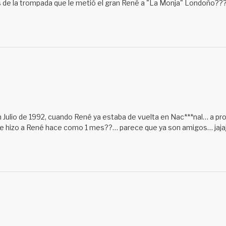
 de la trompada que le metió el gran René a "La Monja" Londoño??
Julio de 1992, cuando René ya estaba de vuelta en Nac***nal… a pr
e hizo a René hace como 1 mes??… parece que ya son amigos… jaj