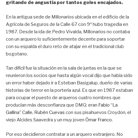
gritando de angustia por tantos goles encajados.
En la antigua sede de Millonarios ubicada en el edificio de la
Agrícola de Seguros de la Calle 67 con 9ª hubo tragedia en
1987. Desde la ida de Pedro Vivalda, Millonarios no contaba
con un arquero lo suficientemente decente para soportar
con su espalda el duro reto de atajar en el tradicional club
bogotano.
Tan difícil fue la situación en la sala de juntas en la que se
reunieron los socios que hasta algún vocal dijo que había sido
un error haber dejado ir a Esteban Basigalup, dueño de varias
historias de terror en la portería azul. Es que en 1987 estaban
para ocupar el puesto de arqueros cuatro nombres que
producían más desconfianza que DMG: eran
Fabio “La
Gallina” Calle
,
Rubén Cuevas
con sus pisahuevos Croydon, el
viejo Alcides Saavedra y un muy joven
Ómar Franco
.
Por eso decidieron contratar a un arquero extranjero. No