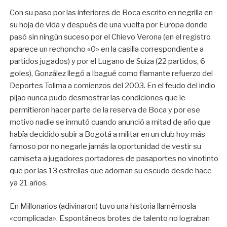
Con su paso por las inferiores de Boca escrito en negrilla en
su hoja de vida y después de una vuelta por Europa donde
pasó sin ningún suceso por el Chievo Verona (en el registro
aparece un rechoncho «0» en la casilla correspondiente a
partidos jugados) y por el Lugano de Suiza (22 partidos, 6
goles), González llegó a Ibagué como flamante refuerzo del
Deportes Tolima a comienzos del 2003. En el feudo del indio
pijao nunca pudo desmostrar las condiciones que le
permitieron hacer parte de la reserva de Boca y por ese
motivo nadie se inmutó cuando anunció a mitad de año que
había decidido subir a Bogotá a militar en un club hoy más
famoso por no negarle jamás la oportunidad de vestir su
camiseta a jugadores portadores de pasaportes no vinotinto
que por las 13 estrellas que adornan su escudo desde hace
ya 21 años.
En Millonarios (adivinaron) tuvo una historia llamémosla
«complicada». Espontáneos brotes de talento no lograban