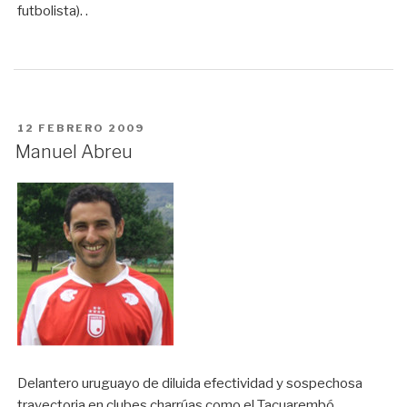
futbolista). .
PUBLICADO
12 FEBRERO 2009
EN
Manuel Abreu
Delantero uruguayo de diluida efectividad y sospechosa
trayectoria en clubes charrúas como el Tacuarembó,