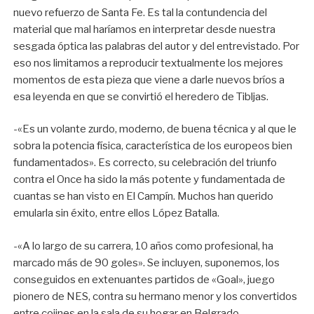
nuevo refuerzo de Santa Fe. Es tal la contundencia del
material que mal haríamos en interpretar desde nuestra
sesgada óptica las palabras del autor y del entrevistado. Por
eso nos limitamos a reproducir textualmente los mejores
momentos de esta pieza que viene a darle nuevos bríos a
esa leyenda en que se convirtió el heredero de Tibljas.
-«Es un volante zurdo, moderno, de buena técnica y al que le
sobra la potencia física, característica de los europeos bien
fundamentados». Es correcto, su celebración del triunfo
contra el Once ha sido la más potente y fundamentada de
cuantas se han visto en El Campín. Muchos han querido
emularla sin éxito, entre ellos López Batalla.
-«A lo largo de su carrera, 10 años como profesional, ha
marcado más de 90 goles». Se incluyen, suponemos, los
conseguidos en extenuantes partidos de «Goal», juego
pionero de NES, contra su hermano menor y los convertidos
entre cojines en la sala de su hogar en Belgrado.