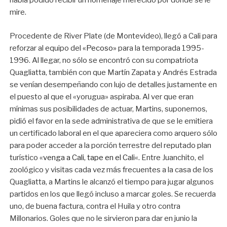
había podido recibir un homenaje merecido por donde se le
mire.
Procedente de River Plate (de Montevideo), llegó a Cali para
reforzar al equipo del
«Pecoso»
para la temporada 1995-
1996. Al llegar, no sólo se encontró con su compatriota
Quagliatta, también con que Martín Zapata y Andrés Estrada
se venían desempeñando con lujo de detalles justamente en
el puesto al que el «yorugua» aspiraba. Al ver que eran
mínimas sus posibilidades de actuar, Martins, suponemos,
pidió el favor en la sede administrativa de que se le emitiera
un certificado laboral en el que apareciera como arquero sólo
para poder acceder a la porción terrestre del reputado plan
turístico «
venga a Cali, tape en el Cali
«. Entre Juanchito, el
zoológico y visitas cada vez más frecuentes a la casa de los
Quagliatta, a Martins le alcanzó el tiempo para jugar algunos
partidos en los que llegó incluso a marcar goles. Se recuerda
uno, de buena factura, contra el Huila y otro contra
Millonarios. Goles que no le sirvieron para dar en junio la