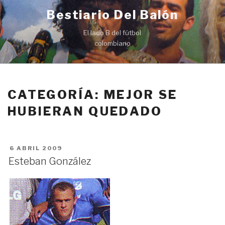
Ir
Bestiario Del Balón
al
contenido
El lado B del fútbol
colombiano
CATEGORÍA: MEJOR SE
HUBIERAN QUEDADO
PUBLICADO
6 ABRIL 2009
EN
Esteban González