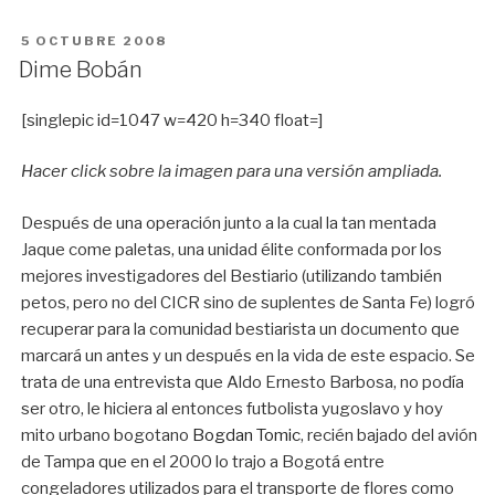
PUBLICADO
5 OCTUBRE 2008
EN
Dime Bobán
[singlepic id=1047 w=420 h=340 float=]
Hacer click sobre la imagen para una versión ampliada.
Después de una operación junto a la cual la tan mentada
Jaque come paletas, una unidad élite conformada por los
mejores investigadores del Bestiario (utilizando también
petos, pero no del CICR sino de suplentes de Santa Fe) logró
recuperar para la comunidad bestiarista un documento que
marcará un antes y un después en la vida de este espacio. Se
trata de una entrevista que Aldo Ernesto Barbosa, no podía
ser otro, le hiciera al entonces futbolista yugoslavo y hoy
mito urbano bogotano
Bogdan Tomic
, recién bajado del avión
de Tampa que en el 2000 lo trajo a Bogotá entre
congeladores utilizados para el transporte de flores como