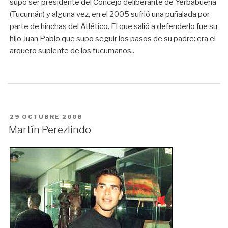
supo ser presidente del Concejo deliberante de Yerbabuena
(Tucumán) y alguna vez, en el 2005 sufrió una puñalada por
parte de hinchas del Atlético. El que salió a defenderlo fue su
hijo Juan Pablo que supo seguir los pasos de su padre: era el
arquero suplente de los tucumanos..
PUBLICADO
29 OCTUBRE 2008
EN
Martín Perezlindo