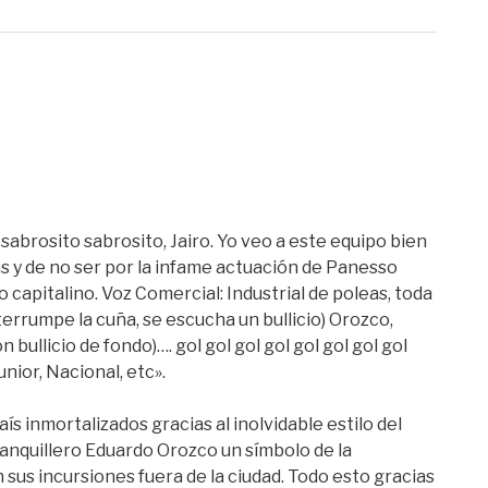
 sabrosito sabrosito, Jairo. Yo veo a este equipo bien
as y de no ser por la infame actuación de Panesso
o capitalino. Voz Comercial: Industrial de poleas, toda
terrumpe la cuña, se escucha un bullicio) Orozco,
 bullicio de fondo)…. gol gol gol gol gol gol gol gol
unior, Nacional, etc».
ís inmortalizados gracias al inolvidable estilo del
rranquillero Eduardo Orozco un símbolo de la
n sus incursiones fuera de la ciudad. Todo esto gracias