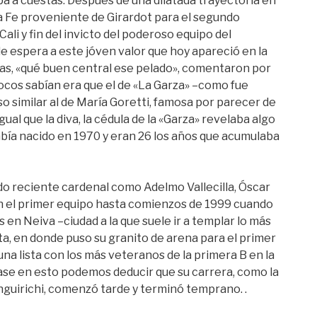
ba a cuestas. Después de una dilatada trayectoria en
ta Fe proveniente de Girardot para el segundo
ali y fin del invicto del poderoso equipo del
le espera a este jóven valor que hoy apareció en la
tas, «qué buen central ese pelado», comentaron por
pocos sabían era que el de «La Garza» –como fue
so similar al de María Goretti, famosa por parecer de
gual que la diva, la cédula de la «Garza» revelaba algo
bía nacido en 1970 y eran 26 los años que acumulaba
o reciente cardenal como Adelmo Vallecilla, Óscar
en el primer equipo hasta comienzos de 1999 cuando
 en Neiva –ciudad a la que suele ir a templar lo más
ta, en donde puso su granito de arena para el primer
na lista con los más veteranos de la primera B en la
 base en esto podemos deducir que su carrera, como la
nguirichi, comenzó tarde y terminó temprano. .