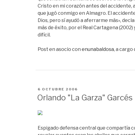
Cristo en mi corazón antes del accidente, 
que jugó conmigo en Almagro. El accidente
Dios, pero sí ayudó a aferrarme más», decl
más de éxito, por el Real Cartagena (2002) 
difícil.
Post en asocio con
enunabaldosa
, a cargo
PUBLICADO
6 OCTUBRE 2006
EN
Orlando "La Garza" Garcés
Espigado defensa central que compartía con