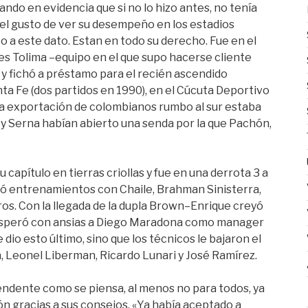
ando en evidencia que si no lo hizo antes, no tenía
el gusto de ver su desempeño en los estadios
a este dato. Estan en todo su derecho. Fue en el
s Tolima –equipo en el que supo hacerse cliente
 y fichó a préstamo para el recién ascendido
a Fe (dos partidos en 1990), en el Cúcuta Deportivo
e la exportación de colombianos rumbo al sur estaba
 y Serna habían abierto una senda por la que Pachón,
 capítulo en tierras criollas y fue en una derrota 3 a
tió entrenamientos con Chaile, Brahman Sinisterra,
os. Con la llegada de la dupla Brown–Enrique creyó
z esperó con ansias a Diego Maradona como manager
e dio esto último, sino que los técnicos le bajaron el
ta, Leonel Liberman, Ricardo Lunari y José Ramírez.
cendente como se piensa, al menos no para todos, ya
ón gracias a sus consejos. «Ya había aceptado a