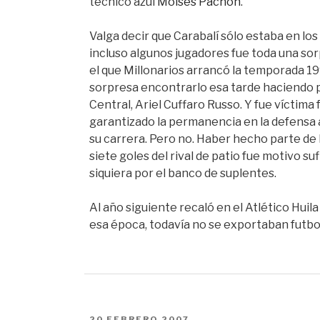
técnico azul
Moisés Pachón
.
Valga decir que Carabalí sólo estaba en lo
incluso algunos jugadores fue toda una sor
el que Millonarios arrancó la temporada 19
sorpresa encontrarlo esa tarde haciendo p
Central, Ariel Cuffaro Russo. Y fue víctim
garantizado la permanencia en la defensa 
su carrera. Pero no. Haber hecho parte de
siete goles del rival de patio fue motivo su
siquiera por el banco de suplentes.
Al año siguiente recaló en el Atlético Huil
esa época, todavía no se exportaban futboli
PUBLICADO
20 FEBRERO 2007