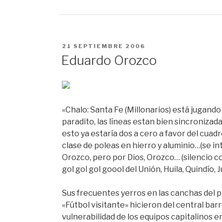
PUBLICADO
21 SEPTIEMBRE 2006
EN
Eduardo Orozco
«Chalo: Santa Fe (Millonarios) está jugando
paradito, las líneas estan bien sincronizad
esto ya estaría dos a cero a favor del cuadr
clase de poleas en hierro y aluminio…(se in
Orozco, pero por Dios, Orozco… (silencio con
gol gol gol goool del Unión, Huila, Quindío, J
Sus frecuentes yerros en las canchas del pa
«Fútbol visitante» hicieron del central ba
vulnerabilidad de los equipos capitalinos e