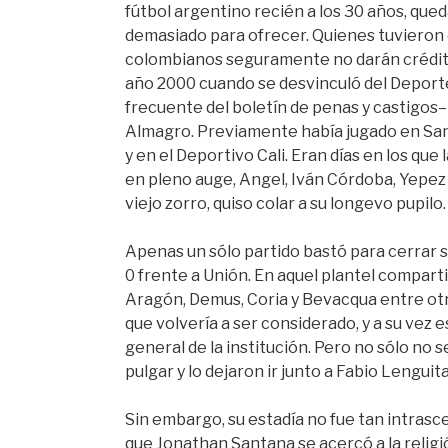
fútbol argentino recién a los 30 años, qued
demasiado para ofrecer. Quienes tuvieron 
colombianos seguramente no darán crédito 
año 2000 cuando se desvinculó del Deporte
frecuente del boletín de penas y castigos–
Almagro. Previamente había jugado en Sant
y en el Deportivo Cali. Eran días en los qu
en pleno auge, Angel, Iván Córdoba, Yepez
viejo zorro, quiso colar a su longevo pupilo.
Apenas un sólo partido bastó para cerrar su
0 frente a Unión. En aquel plantel compar
Aragón, Demus, Coria y Bevacqua entre otr
que volvería a ser considerado, y a su ve
general de la institución. Pero no sólo no s
pulgar y lo dejaron ir junto a Fabio Lengui
Sin embargo, su estadía no fue tan intras
que Jonathan Santana se acercó a la religi