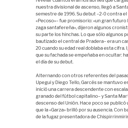
revelar cuantos eran los abriles que carga
nuestra divisional de ascenso, llegó a San
semestre de 1996. Su debut –2-0 contra el C
«Pecoso»– fue promisorio: «un gran futuro 
zaga santafereña», dijeron algunos cronis
su parte los hinchas. Lo que sólo algunos 
bautizado el central de Pradera– era un ca
20 cuando su edad real doblaba esta cifra. I
que su fachada se empeñaba en ocultar: ha
el día de su debut.
Alternando con otros referentes del pasad
Upegui y Diego Tello, Garcés se mantuvo 
inició una carrera descendente con escalas
granado del fútbol capitalino– y Santa Mar
descenso del Unión. Hace poco se publicó u
que la «Garza» brilló por su ausencia. Con
de la fugaz presentadora de Chispirrinmiri