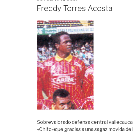
EN
Freddy Torres Acosta
Sobrevalorado defensa central vallecauca
«Chito»)que gracias a una sagaz movida de 